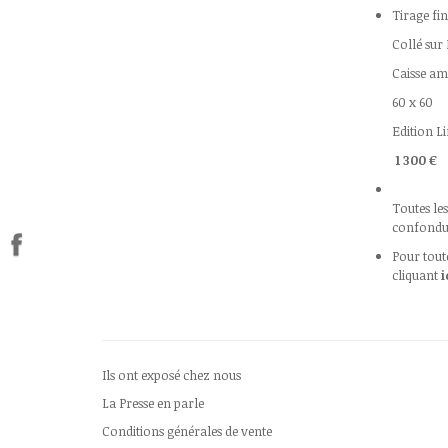
Tirage fi
Collé sur
Caisse am
60 x 60
Edition Li
1 300 €
Toutes le
confondus
Pour tout
cliquant
i
Ils ont exposé chez nous
La Presse en parle
Conditions générales de vente